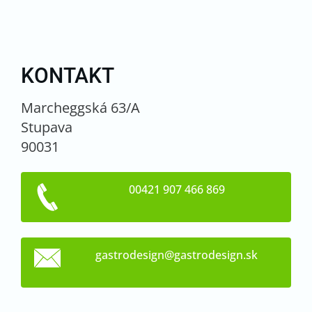
KONTAKT
Marcheggská 63/A
Stupava
90031
00421 907 466 869
gastrode
sign@gas
trodesig
n.sk