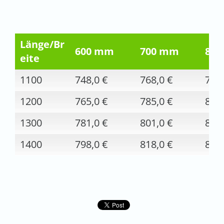
Länge/Br
600 mm
700 mm
80
eite
1100
748,0 €
768,0 €
786,
1200
765,0 €
785,0 €
803,
1300
781,0 €
801,0 €
819,
1400
798,0 €
818,0 €
836,