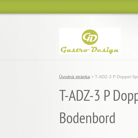
Úvodná stránka
>
T-ADZ-3 P Doppel-Sp
T-ADZ-3 P Dopp
Bodenbord