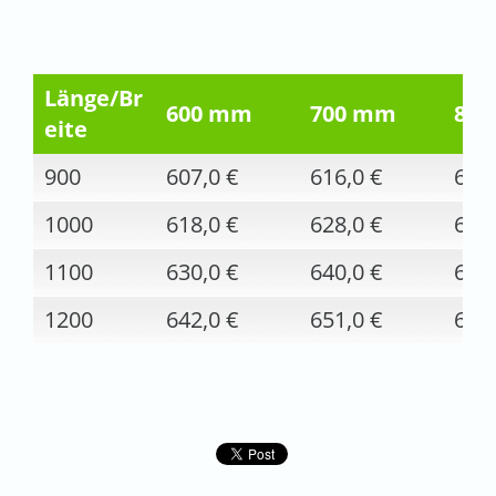
Länge/Br
600 mm
700 mm
80
eite
900
607,0 €
616,0 €
626,
1000
618,0 €
628,0 €
638,
1100
630,0 €
640,0 €
649,
1200
642,0 €
651,0 €
661,