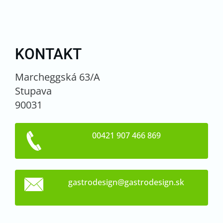
KONTAKT
Marcheggská 63/A
Stupava
90031
00421 907 466 869
gastrode
sign@gas
trodesig
n.sk