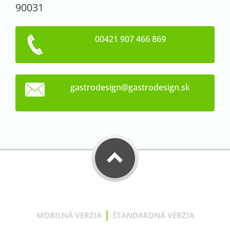
90031
00421 907 466 869
gastrode
sign@gas
trodesig
n.sk
|
MOBILNÁ VERZIA
ŠTANDARDNÁ VERZIA