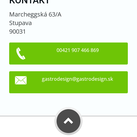
KONTAKT
Marcheggská 63/A
Stupava
90031
00421 907 466 869
gastrode
sign@gas
trodesig
n.sk