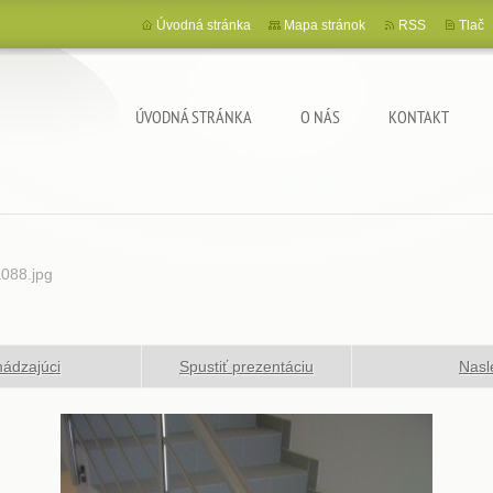
Úvodná stránka
Mapa stránok
RSS
Tlač
ÚVODNÁ STRÁNKA
O NÁS
KONTAKT
a088.jpg
ádzajúci
Spustiť prezentáciu
Nasl