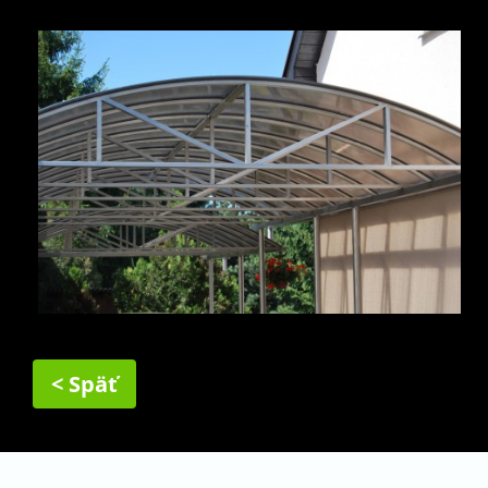
< Späť