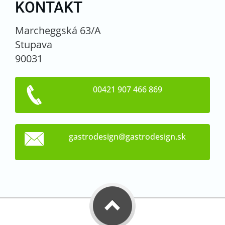
KONTAKT
Marcheggská 63/A
Stupava
90031
00421 907 466 869
gastrode
sign@gas
trodesig
n.sk