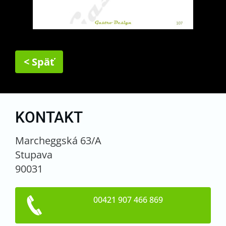
< Späť
KONTAKT
Marcheggská 63/A
Stupava
90031
00421 907 466 869