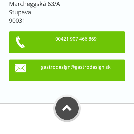
Marcheggská 63/A
Stupava
90031
00421 907 466 869
gastrode
sign@gas
trodesig
n.sk