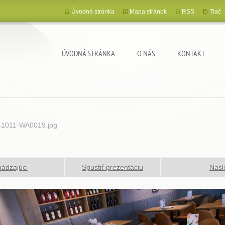
Úvodná stránka
Mapa stránok
RSS
Tlač
ÚVODNÁ STRÁNKA
O NÁS
KONTAKT
1011-WA0019.jpg
ádzajúci
Spustiť prezentáciu
Nasl