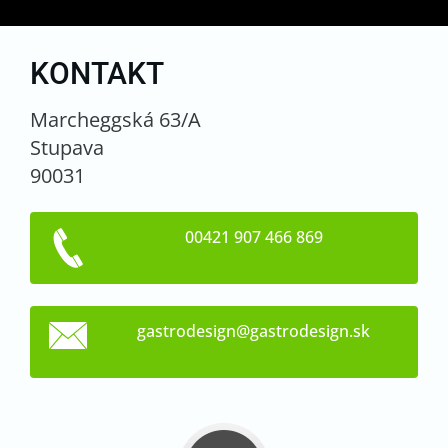
KONTAKT
Marcheggská 63/A
Stupava
90031
00421 907 466 869
gastrode
sign@gas
trodesig
n.sk