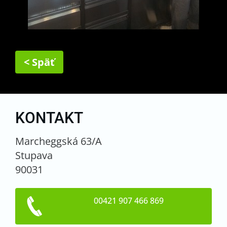
< Späť
KONTAKT
Marcheggská 63/A
Stupava
90031
00421 907 466 869